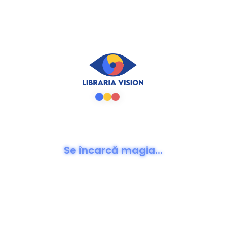
Sunt o persoană deschisă , în continuă Evoluție .Imi doresc sa
aduc cat mai multă putere, Lumină și Tranformare în viața
oamenilor.Sunt coach , Trainar si un Om cu sufletul plin de
Dăruire , ador să văd pe fața oamenilor bucuria. Sunt în
Misiunea Divinității pe acest pământ
PRODUSE RECOMANDATE