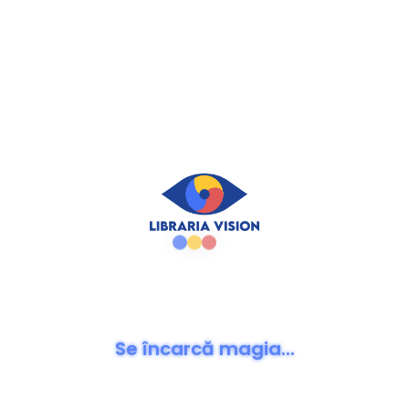
CITEȘTE MAI MULT
CITEȘTE MAI MULT
Ai și sufletul la tine? -
Am revenit acasa, in inima
Bianca-Mihaela Ilie
mea - Iolanda Elena
Șerbănescu
0
out of 5
70,00
lei
0
out of 5
70,00
lei