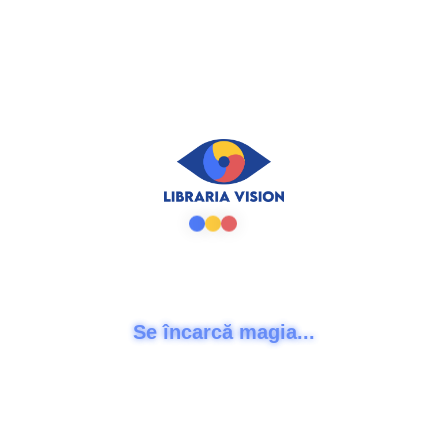
Vărăreanu
0
out of 5
70,00
lei
CITEȘTE MAI MULT
 divin - Alexandra Cristina Ioniță
0
out of 5
70,00
lei