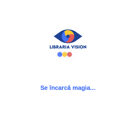
ADAUGĂ ÎN COȘ
Beatrice Pozsar - „Discipline de lumină”
0
out of 5
67,00
lei