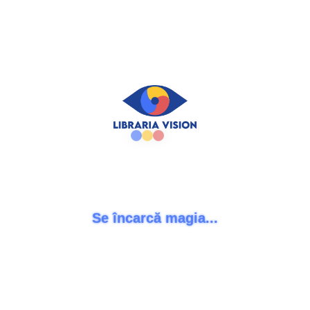
CITEȘTE MAI MULT
Am plans cu lacrimi dulci. Ciprian Jdera
0
out of 5
50,00
lei